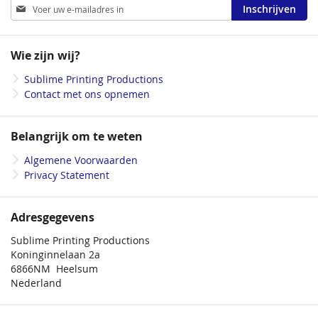
Abonneer
Inschrijven
u
op
onze
Wie zijn wij?
nieuwsbrief
Sublime Printing Productions
Contact met ons opnemen
Belangrijk om te weten
Algemene Voorwaarden
Privacy Statement
Adresgegevens
Sublime Printing Productions
Koninginnelaan 2a
6866NM Heelsum
Nederland