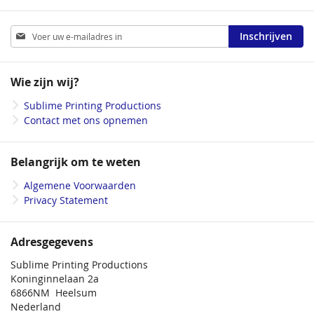
Abonneer
Inschrijven
u
op
onze
Wie zijn wij?
nieuwsbrief
Sublime Printing Productions
Contact met ons opnemen
Belangrijk om te weten
Algemene Voorwaarden
Privacy Statement
Adresgegevens
Sublime Printing Productions
Koninginnelaan 2a
6866NM Heelsum
Nederland