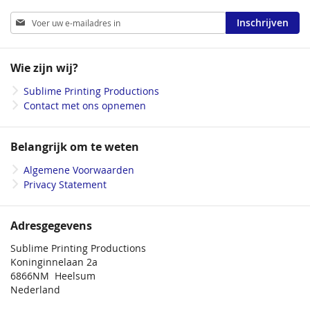
Abonneer
Inschrijven
u
op
onze
Wie zijn wij?
nieuwsbrief
Sublime Printing Productions
Contact met ons opnemen
Belangrijk om te weten
Algemene Voorwaarden
Privacy Statement
Adresgegevens
Sublime Printing Productions
Koninginnelaan 2a
6866NM Heelsum
Nederland