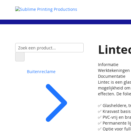
Linte
Informatie
Werktekeningen
Buitenreclame
Documentatie
Lintec is een gla
mogelijkheid om 
effecten. De fol
✅ Glasheldere, t
✅ Krasvast basis
✅ PVC-vrij en b
✅ Permanente lij
✅ Optie voor full