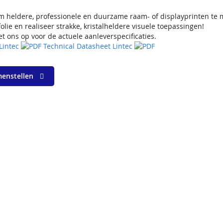
om heldere, professionele en duurzame raam- of displayprinten te
olie en realiseer strakke, kristalheldere visuele toepassingen!
 ons op voor de actuele aanleverspecificaties.
Lintec
Technical Datasheet Lintec
menstellen
T SAMEN