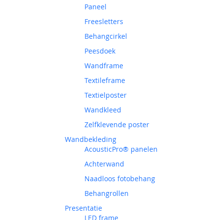
Paneel
Freesletters
Behangcirkel
Peesdoek
Wandframe
Textileframe
Textielposter
Wandkleed
Zelfklevende poster
Wandbekleding
AcousticPro® panelen
Achterwand
Naadloos fotobehang
Behangrollen
Presentatie
LED frame