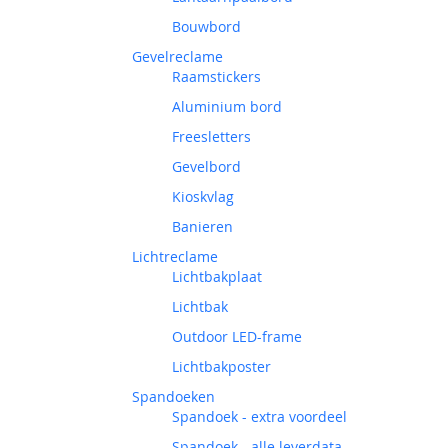
Bouwbord
Gevelreclame
Raamstickers
Aluminium bord
Freesletters
Gevelbord
Kioskvlag
Banieren
Lichtreclame
Lichtbakplaat
Lichtbak
Outdoor LED-frame
Lichtbakposter
Spandoeken
Spandoek - extra voordeel
Spandoek - alle leverdata