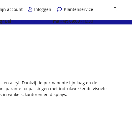
ijn account
Inloggen
Klantenservice
Winkel
g? Bel
+31 (0) 6 100 75 120
ma - vr: 09:00 -16:30
glas en acryl. Dankzij de permanente lijmlaag en de
e transparante toepassingen met indrukwekkende visuele
 in winkels, kantoren en displays.