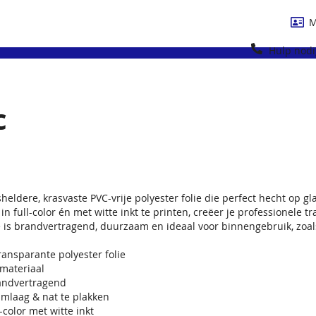
M
Hulp nodi
c
sheldere, krasvaste PVC-vrije polyester folie die perfect hecht op 
in full-color én met witte inkt te printen, creëer je professionel
ie is brandvertragend, duurzaam en ideaal voor binnengebruik, zoals
ransparante polyester folie
materiaal
randvertragend
mlaag & nat te plakken
-color met witte inkt