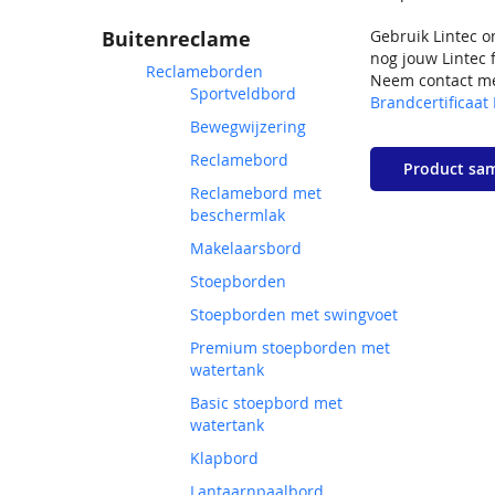
Buitenreclame
Gebruik Lintec 
nog jouw Lintec f
Reclameborden
Neem contact met
Sportveldbord
Brandcertificaat 
Bewegwijzering
Reclamebord
Product sa
Reclamebord met
STEL JE PRODUC
beschermlak
Makelaarsbord
Stoepborden
Stoepborden met swingvoet
Premium stoepborden met
watertank
Basic stoepbord met
watertank
Klapbord
Lantaarnpaalbord