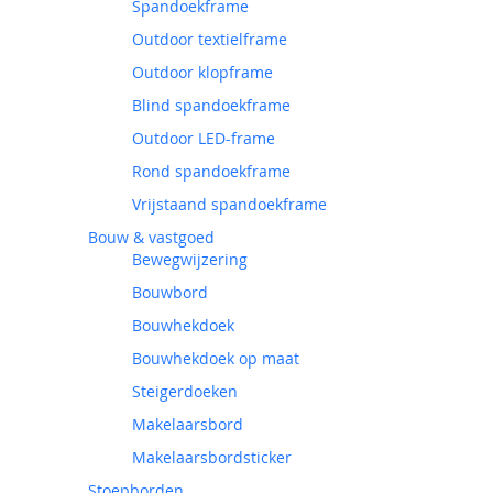
Spandoekframe
Outdoor textielframe
Outdoor klopframe
Blind spandoekframe
Outdoor LED-frame
Rond spandoekframe
Vrijstaand spandoekframe
Bouw & vastgoed
Bewegwijzering
Bouwbord
Bouwhekdoek
Bouwhekdoek op maat
Steigerdoeken
Makelaarsbord
Makelaarsbordsticker
Stoepborden