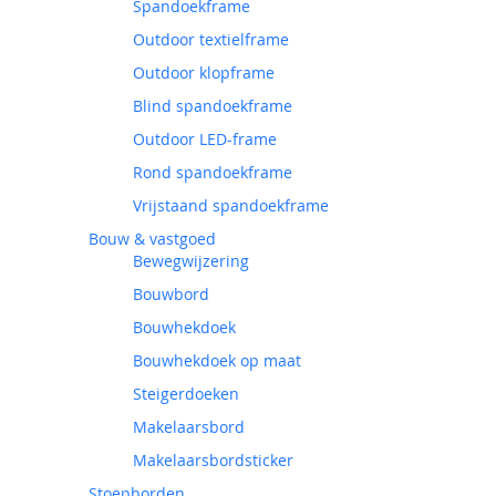
Spandoekframe
Outdoor textielframe
Outdoor klopframe
Blind spandoekframe
Outdoor LED-frame
Rond spandoekframe
Vrijstaand spandoekframe
Bouw & vastgoed
Bewegwijzering
Bouwbord
Bouwhekdoek
Bouwhekdoek op maat
Steigerdoeken
Makelaarsbord
Makelaarsbordsticker
Stoepborden