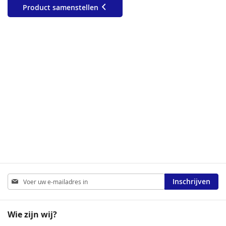
Product samenstellen
Abonneer
Inschrijven
u
op
onze
Wie zijn wij?
nieuwsbrief