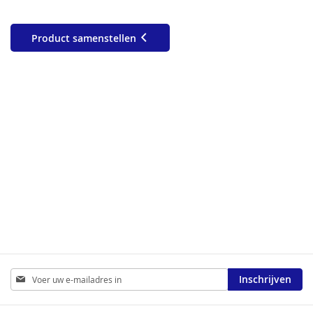
Product samenstellen
Abonneer
Inschrijven
u
op