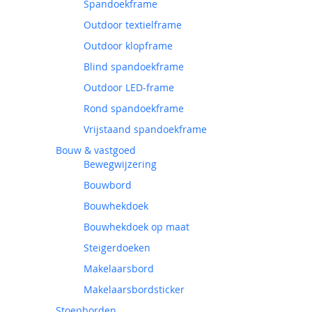
Spandoekframe
Outdoor textielframe
Outdoor klopframe
Blind spandoekframe
Outdoor LED-frame
Rond spandoekframe
Vrijstaand spandoekframe
Bouw & vastgoed
Bewegwijzering
Bouwbord
Bouwhekdoek
Bouwhekdoek op maat
Steigerdoeken
Makelaarsbord
Makelaarsbordsticker
Stoepborden