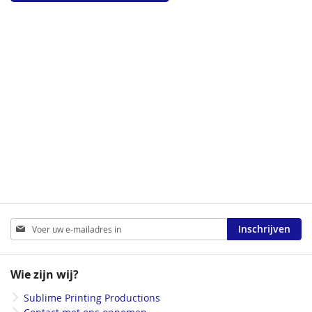
Abonneer
Inschrijven
u
op
onze
Wie zijn wij?
nieuwsbrief
Sublime Printing Productions