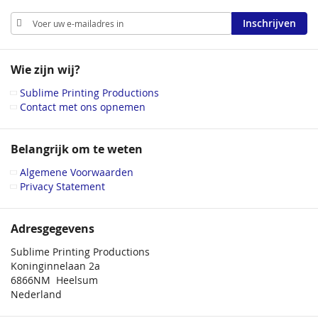
Abonneer
Inschrijven
u
op
onze
Wie zijn wij?
nieuwsbrief
Sublime Printing Productions
Contact met ons opnemen
Belangrijk om te weten
Algemene Voorwaarden
Privacy Statement
Adresgegevens
Sublime Printing Productions
Koninginnelaan 2a
6866NM Heelsum
Nederland