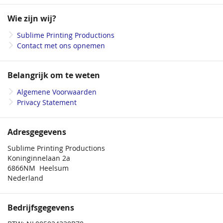
op
onze
Wie zijn wij?
nieuwsbrief
Sublime Printing Productions
Contact met ons opnemen
Belangrijk om te weten
Algemene Voorwaarden
Privacy Statement
Adresgegevens
Sublime Printing Productions
Koninginnelaan 2a
6866NM Heelsum
Nederland
Bedrijfsgegevens