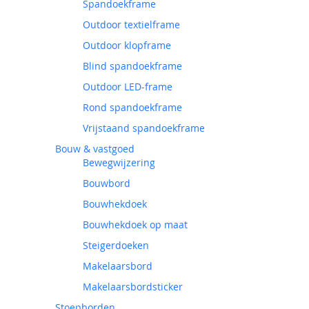
Spandoekframe
Outdoor textielframe
Outdoor klopframe
Blind spandoekframe
Outdoor LED-frame
Rond spandoekframe
Vrijstaand spandoekframe
Bouw & vastgoed
Bewegwijzering
Bouwbord
Bouwhekdoek
Bouwhekdoek op maat
Steigerdoeken
Makelaarsbord
Makelaarsbordsticker
Stoepborden