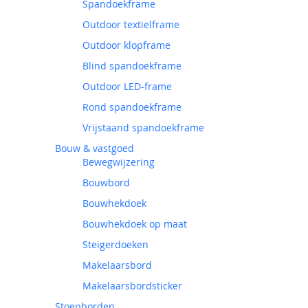
Spandoekframe
Outdoor textielframe
Outdoor klopframe
Blind spandoekframe
Outdoor LED-frame
Rond spandoekframe
Vrijstaand spandoekframe
Bouw & vastgoed
Bewegwijzering
Bouwbord
Bouwhekdoek
Bouwhekdoek op maat
Steigerdoeken
Makelaarsbord
Makelaarsbordsticker
Stoepborden