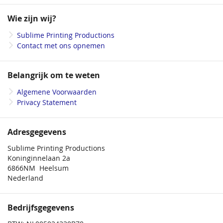
op
onze
Wie zijn wij?
nieuwsbrief
Sublime Printing Productions
Contact met ons opnemen
Belangrijk om te weten
Algemene Voorwaarden
Privacy Statement
Adresgegevens
Sublime Printing Productions
Koninginnelaan 2a
6866NM Heelsum
Nederland
Bedrijfsgegevens