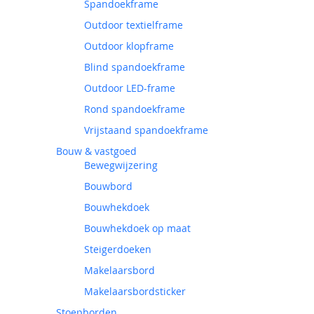
Spandoekframe
Outdoor textielframe
Outdoor klopframe
Blind spandoekframe
Outdoor LED-frame
Rond spandoekframe
Vrijstaand spandoekframe
Bouw & vastgoed
Bewegwijzering
Bouwbord
Bouwhekdoek
Bouwhekdoek op maat
Steigerdoeken
Makelaarsbord
Makelaarsbordsticker
Stoepborden