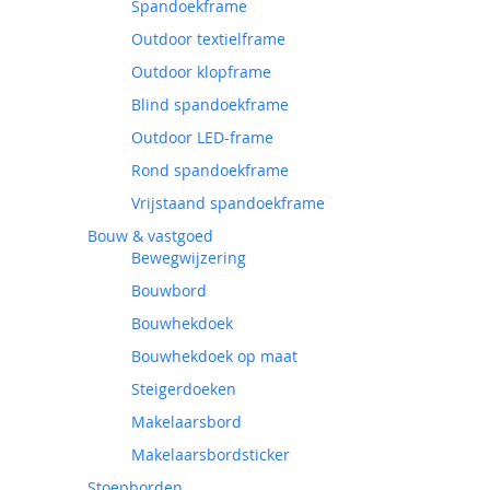
Spandoekframe
Outdoor textielframe
Outdoor klopframe
Blind spandoekframe
Outdoor LED-frame
Rond spandoekframe
Vrijstaand spandoekframe
Bouw & vastgoed
Bewegwijzering
Bouwbord
Bouwhekdoek
Bouwhekdoek op maat
Steigerdoeken
Makelaarsbord
Makelaarsbordsticker
Stoepborden