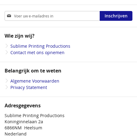
Abonneer
Inschrijven
u
op
onze
Wie zijn wij?
nieuwsbrief
Sublime Printing Productions
Contact met ons opnemen
Belangrijk om te weten
Algemene Voorwaarden
Privacy Statement
Adresgegevens
Sublime Printing Productions
Koninginnelaan 2a
6866NM Heelsum
Nederland