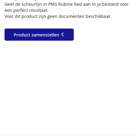
Geef de scheurlijn in PMS Rubine Red aan in je bestand voor
een perfect resultaat.
Voor dit product zijn geen documenten beschikbaar.
Product samenstellen
A6
105 x 148 mm
A7
74 x 105 mm
DIN Large
98 x 210 mm
A7 Large
50 x 148 mm