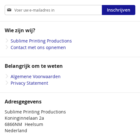
Full color - Enkelzijdig
Abonneer
Inschrijven
Full color - Dubbelzijdig
u
op
onze
Wie zijn wij?
nieuwsbrief
Sublime Printing Productions
Houtvrij mat mc
Contact met ons opnemen
Kraftpapier
Belangrijk om te weten
Algemene Voorwaarden
Privacy Statement
Met perforatie
Zonder perforatie
Adresgegevens
Sublime Printing Productions
Koninginnelaan 2a
6866NM Heelsum
Voorzijde (1 keer)
Nederland
Voorzijde (2 keer)