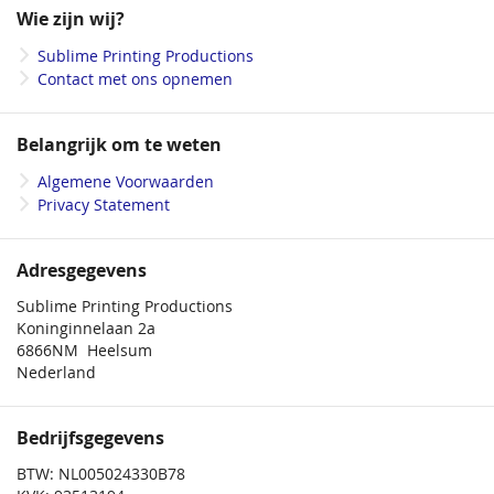
onze
Wie zijn wij?
vierkant 350 cm
nieuwsbrief
Sublime Printing Productions
vierkant 300 cm
Contact met ons opnemen
vierkant 250 cm
rond 300 cm
Belangrijk om te weten
rond 400 cm
Algemene Voorwaarden
Privacy Statement
vierkant 400 cm
rond 250 cm
Adresgegevens
vierkant 200 cm
Sublime Printing Productions
Koninginnelaan 2a
rond 180 cm
6866NM Heelsum
Nederland
Bedrijfsgegevens
led-lighting
BTW: NL005024330B78
water tank