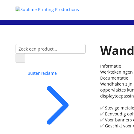
Wand
Informatie
Werktekeningen
Buitenreclame
Documentatie
Wandhaken zijn 
oppervlaktes kun
displaytoepassi
✅ Stevige meta
✅ Eenvoudig op
✅ Voor banners 
✅ Geschikt voo