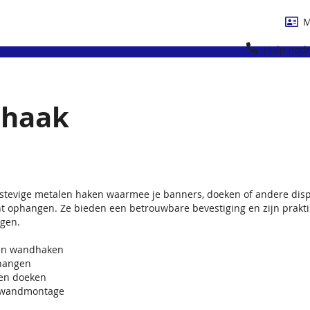
M
Hulp nodi
haak
stevige metalen haken waarmee je banners, doeken of andere disp
t ophangen. Ze bieden een betrouwbare bevestiging en zijn prakti
ngen.
len wandhaken
hangen
en doeken
r wandmontage