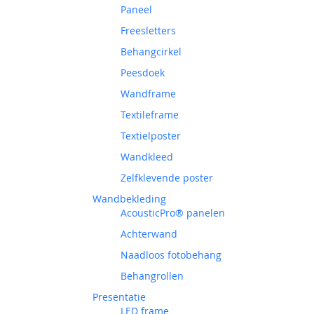
Paneel
Freesletters
Behangcirkel
Peesdoek
Wandframe
Textileframe
Textielposter
Wandkleed
Zelfklevende poster
Wandbekleding
AcousticPro® panelen
Achterwand
Naadloos fotobehang
Behangrollen
Presentatie
LED frame