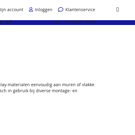
ijn account
Inloggen
Klantenservice
Winkel
g? Bel
+31 (0) 6 100 75 120
ma - vr: 09:00 -16:30
lay-materialen eenvoudig aan muren of vlakke
sch in gebruik bij diverse montage- en