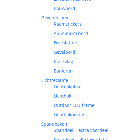
Bouwbord
Gevelreclame
Raamstickers
Aluminium bord
Freesletters
Gevelbord
Kioskvlag
Banieren
Lichtreclame
Lichtbakplaat
Lichtbak
Outdoor LED-frame
Lichtbakposter
Spandoeken
Spandoek - extra voordeel
Spandoek - alle leverdata