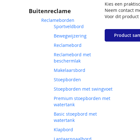
Kies een praktis
Buitenreclame
Neem contact met
Voor dit produc
Reclameborden
Sportveldbord
Product sa
Bewegwijzering
STEL JE PRODUC
Reclamebord
Reclamebord met
beschermlak
Makelaarsbord
Stoepborden
Stoepborden met swingvoet
Premium stoepborden met
watertank
Basic stoepbord met
watertank
Klapbord
Lantaarnpaalbord