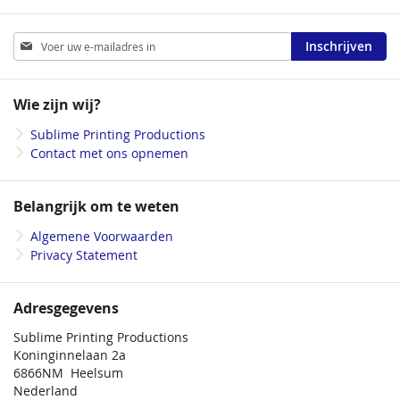
Abonneer
Inschrijven
u
op
onze
Wie zijn wij?
nieuwsbrief
Sublime Printing Productions
Contact met ons opnemen
Belangrijk om te weten
Algemene Voorwaarden
Privacy Statement
Adresgegevens
Sublime Printing Productions
Koninginnelaan 2a
6866NM Heelsum
Nederland