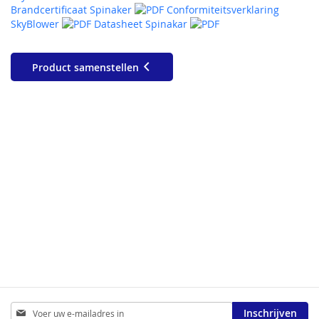
Brandcertificaat Spinaker
Conformiteitsverklaring
SkyBlower
Datasheet Spinakar
Product samenstellen
Abonneer
Inschrijven