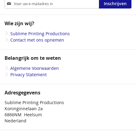
Abonneer
Inschrijven
u
op
onze
Wie zijn wij?
nieuwsbrief
Sublime Printing Productions
Contact met ons opnemen
Belangrijk om te weten
Algemene Voorwaarden
Privacy Statement
Adresgegevens
Sublime Printing Productions
Koninginnelaan 2a
6866NM Heelsum
Nederland