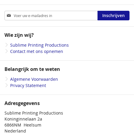
Abonneer
Inschrijven
u
op
onze
Wie zijn wij?
nieuwsbrief
Sublime Printing Productions
Contact met ons opnemen
Belangrijk om te weten
Algemene Voorwaarden
Privacy Statement
Adresgegevens
Sublime Printing Productions
Koninginnelaan 2a
6866NM Heelsum
Nederland