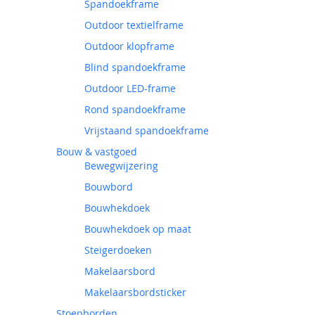
Spandoekframe
Outdoor textielframe
Outdoor klopframe
Blind spandoekframe
Outdoor LED-frame
Rond spandoekframe
Vrijstaand spandoekframe
Bouw & vastgoed
Bewegwijzering
Bouwbord
Bouwhekdoek
Bouwhekdoek op maat
Steigerdoeken
Makelaarsbord
Makelaarsbordsticker
Stoepborden