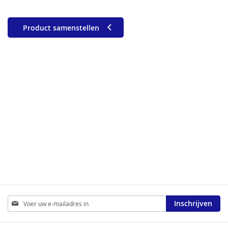
Product samenstellen
Abonneer
Inschrijven
u
op